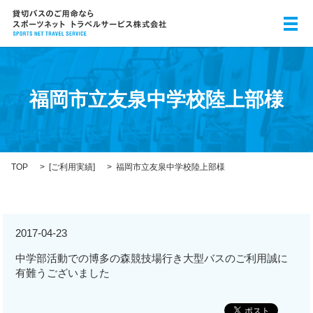
メ
福岡市立友泉中学校陸上部様
TOP
[
ご利用実績
]
福岡市立友泉中学校陸上部様
2017-04-23
中学部活動での博多の森競技場行き大型バスのご利用誠に
有難うございました