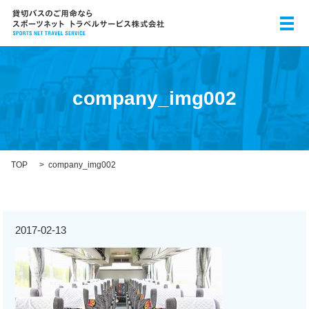
メ
company_img002
TOP
company_img002
2017-02-13