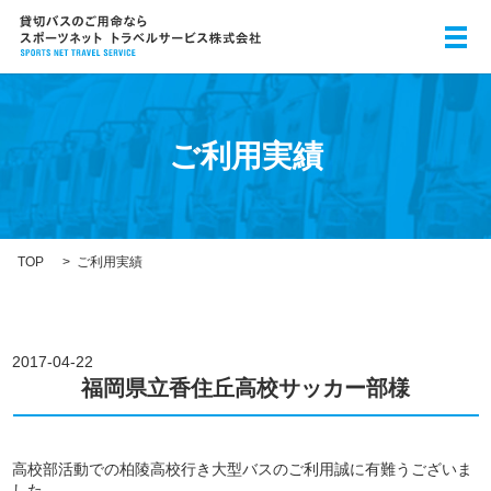
メ
ご利用実績
TOP
ご利用実績
2017-04-22
福岡県立香住丘高校サッカー部様
高校部活動での柏陵高校行き大型バスのご利用誠に有難うございま
した