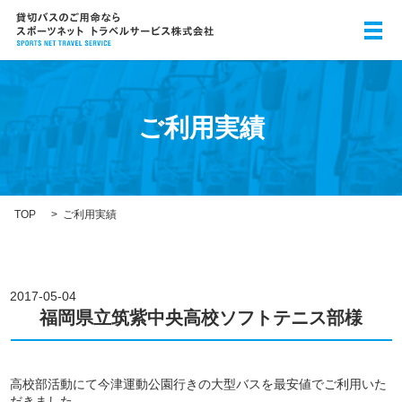
メ
ご利用実績
TOP
ご利用実績
2017-05-04
福岡県立筑紫中央高校ソフトテニス部様
高校部活動にて今津運動公園行きの大型バスを最安値でご利用いた
だきました