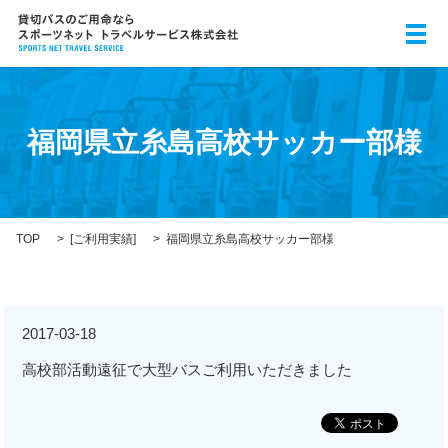
メ
福岡県立糸島高校サッカー部様
TOP
[
ご利用実績
]
福岡県立糸島高校サッカー部様
2017-03-18
高校部活動遠征で大型バスご利用いただきました